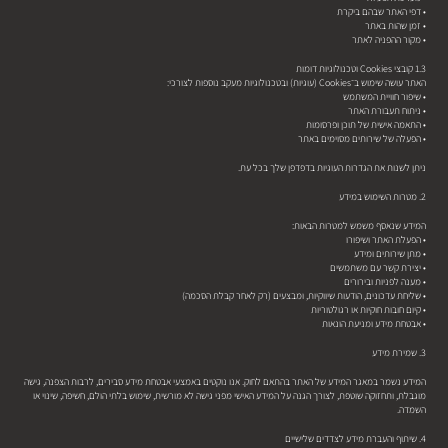
• דפי האתר שבהם ביקרת
• זמן שהות באתר
• מקור ההפניה לאתר
1.3 קובצי Cookies וטכנולוגיות דומות
האתר עושה שימוש ב־Cookies (עוגיות) ובטכנולוגיות מעקב נוספות לצורכי:
• שיפור חוויית המשתמש
• ניתוח תעבורת האתר
• התאמה אישית של תוכן ופרסומות
• הפעלה של שירותים מסוימים באתר
ניתן לשנות את הגדרות העוגיות בדפדפן שלך בכל עת.
2. מטרות השימוש במידע
המידע שנאסף משמש למטרות הבאות:
• הפעלת האתר ושיפורו
• מתן שירותים ומידע
• יצירת קשר עם משתמשים
• מענה לפניות ובירורים
• שליחת עדכונים, הודעות שיווקיות, ומבצעים (רק לאחר קבלת הסכמה)
• קיום חובות חוקיות או רגולטוריות
• אבטחת מידע ומניעת הונאות
3. שמירת מידע
המידע נשמר במאגר המידע של האתר בהתאם לחוק. אנו נוקטים באמצעי אבטחת מידע סבירים, לרבות הצפנה, גישה
מוגבלת, ותחזוקה שוטפת, לצורך הגנה על המידע האישי מפני גישה לא מורשית, שימוש בלתי הולם, חשיפה, שינוי או
השמדה.
4. שיתוף והעברת מידע לצדדים שלישיים