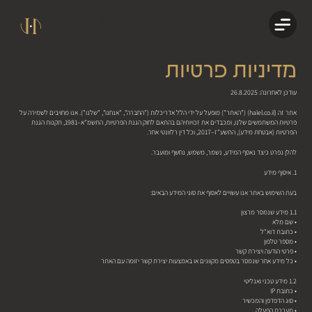
מדיניות פרטיות
עודכן לאחרונה: 26.8.2025
אתר זה (halel.co.il) ("האתר") מופעל על ידי הלל אדריכלות ("החברה", "אנחנו", "שלנו"). אנו מחויבים לשמירה על
פרטיות המשתמשים שלנו, ומכבדים את זכויותיהם בהתאם לחוק הגנת הפרטיות, התשמ"א–1981, תקנות הגנת
הפרטיות (אבטחת מידע), התשע"ז–2017, וכל דין רלוונטי אחר.
להלן נפרט כיצד נאסף המידע, נשמר, משמש, נחשף ומועבר.
1. איסוף מידע
בעת השימוש באתר אנו עשויים לאסוף את סוגי המידע הבאים:
1.1 מידע שנמסר מרצון
• שם מלא
• כתובת דוא"ל
• מספר טלפון
• פרטי הודעה ויצירת קשר
• כל מידע אחר שנמסר בטפסים מקוונים או באמצעות יצירת קשר יזומה עם האתר
1.2 מידע טכני ואנליטי
• כתובת IP
• סוג הדפדפן והמכשיר
• מערכת הפעלה