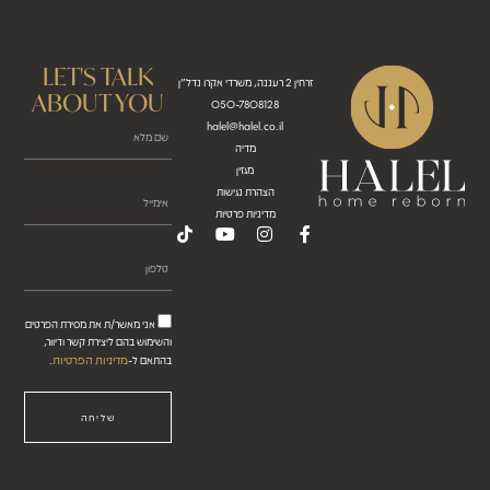
LET'S TALK
זרחין 2 רעננה, משרדי אקרו נדל"ן
ABOUT YOU
050-7808128
halel@halel.co.il
מדיה
מגזין
הצהרת נגישות
מדיניות פרטיות
אני מאשר/ת את מסירת הפרטים
והשימוש בהם ליצירת קשר ודיוור,
מדיניות הפרטיות
בהתאם ל-
.
שליחה