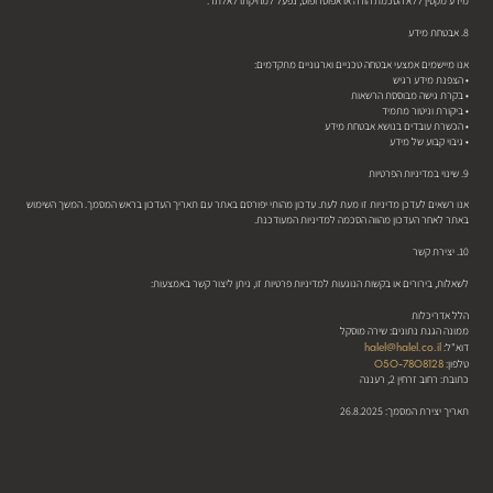
מידע מקטין ללא הסכמת הורה או אפוטרופוס, נפעל למחיקתו לאלתר.
8. אבטחת מידע
אנו מיישמים אמצעי אבטחה טכניים וארגוניים מתקדמים:
• הצפנת מידע רגיש
• בקרת גישה מבוססת הרשאות
• ביקורת וניטור מתמיד
• הכשרת עובדים בנושא אבטחת מידע
• גיבוי קבוע של מידע
9. שינוי במדיניות הפרטיות
אנו רשאים לעדכן מדיניות זו מעת לעת. עדכון מהותי יפורסם באתר עם תאריך העדכון בראש המסמך. המשך השימוש
באתר לאחר העדכון מהווה הסכמה למדיניות המעודכנת.
10. יצירת קשר
לשאלות, בירורים או בקשות הנוגעות למדיניות פרטיות זו, ניתן ליצור קשר באמצעות:
הלל אדריכלות
ממונה הגנת נתונים: שירה מוסקל
halel@halel.co.il
דוא"ל:
050-7808128
טלפון:
כתובת: רחוב זרחין 2, רעננה
תאריך יצירת המסמך: 26.8.2025