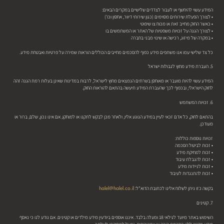
המידע עשוי להיחשף או לעבור לצדדים שלישיים במקרים הבאים:
• לצורך הפעלת שירותים מסוימים (כגון שירותי דיוור, אחסון וכו')
• כאשר החוק מחייב זאת או מכוח צו שיפוטי
• לצורך הגנה על זכויות משפטיות של האתר או המשתמשים בו
• במקרה של מיזוג, רכישה או שינוי מבני בחברה
כל צד שלישי עמו אנו משתפים מידע כפוף להסכמים מחייבים הכוללים הוראות שמירה על פרטיות ואבטחת מידע.
5. העברת מידע מחוץ לגבולות ישראל
המידע עשוי להיות מועבר או מאוחסן בשרתים הנמצאים מחוץ לישראל, לרבות במדינות שאינן בעלות רמת הגנה זהה
לחוק הישראלי, ובכפוף לכך שהעברת המידע תיעשה בהתאם להוראות החוק.
6. זכויות המשתמש
בהתאם לחוק, כל אדם זכאי לעיין במידע הנוגע אליו, ולאחר מכן לבקש לתקנו או למוחקו, אם אינו נכון, שלם, ברור או
מעודכן.
זכויות נוספות כוללות:
• זכות לביטול הסכמה
• זכות למחיקת מידע
• זכות להגבלת עיבוד
• זכות לניידות מידע
• זכות להתנגדות לעיבוד
halel@halel.co.il
בקשה כזו ניתן לשלוח אלינו לכתובת הדוא"ל:
7. קטינים
השימוש באתר מיועד לגילאי 18 ומעלה בלבד. איננו אוספים ביודעין מידע מילדים או קטינים. אם נודע לנו כי נאסף