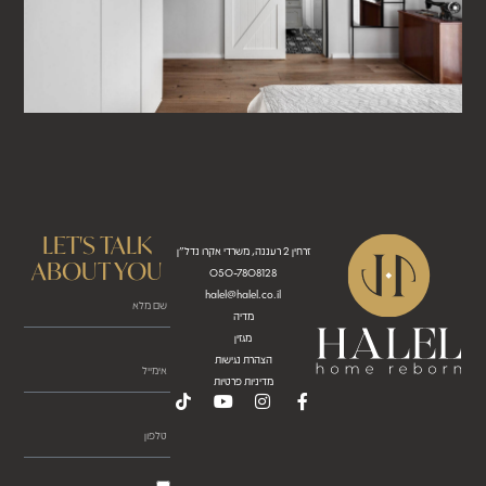
LET'S TALK
זרחין 2 רעננה, משרדי אקרו נדל"ן
ABOUT YOU
050-7808128
halel@halel.co.il
מדיה
מגזין
הצהרת נגישות
מדיניות פרטיות