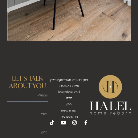
LET'S TALK
זרחין 2 רעננה, משרדי אקרו נדל"ן
ABOUT YOU
050-7808128
halel@halel.co.il
מדיה
מגזין
הצהרת נגישות
מדיניות פרטיות