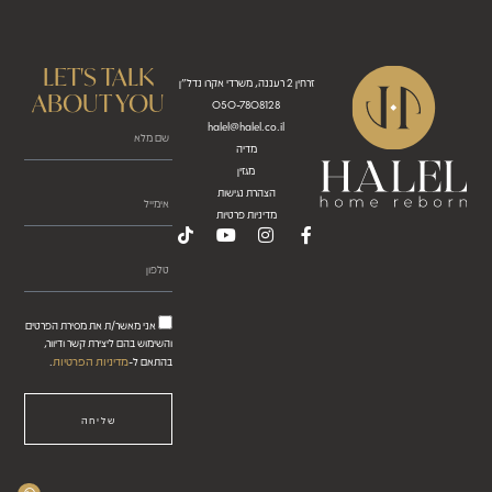
LET'S TALK
זרחין 2 רעננה, משרדי אקרו נדל"ן
ABOUT YOU
050-7808128
halel@halel.co.il
מדיה
מגזין
הצהרת נגישות
מדיניות פרטיות
אני מאשר/ת את מסירת הפרטים
והשימוש בהם ליצירת קשר ודיוור,
מדיניות הפרטיות
בהתאם ל-
.
שליחה